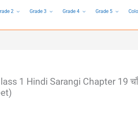
rade 2
Grade 3
Grade 4
Grade 5
Colo
ass 1 Hindi Sarangi Chapter 19 चाँद
et)