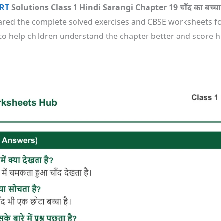
RT
Solutions Class 1 Hindi Sarangi Chapter 19 चाँद का बच्चा
ed the complete solved exercises and CBSE worksheets for
्न उत्तर) to help children understand the chapter better and scor