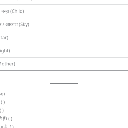
नन्हा (Child)
 / आकाश (Sky)
(Star)
(Night)
Mother)
se)
 ( )
( )
हैं। ( )
 है। ( )