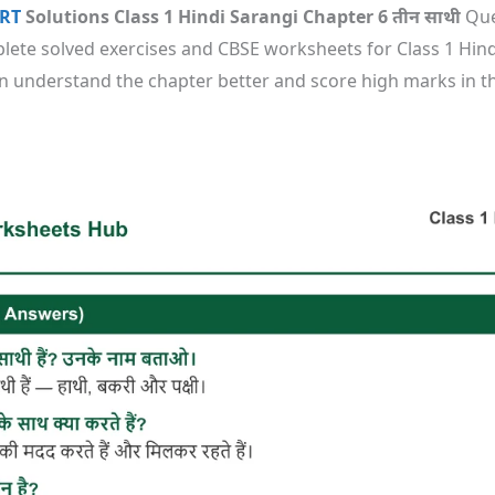
RT
Solutions Class 1 Hindi Sarangi Chapter 6 तीन साथी
Que
te solved exercises and CBSE worksheets for Class 1 Hindi Sa
children understand the chapter better and score high marks in 