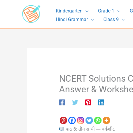
Skip
Kindergarten
Grade 1
G
to
Hindi Grammar
Class 9
content
NCERT Solutions Cl
Answer & Workshe
पाठ 6: तीन साथी — वर्कशीट