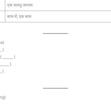
एक पालतू जानवर
साथ में, एक साथ
se)
_ )
 ( ______ )
______ )
_ )
ing)