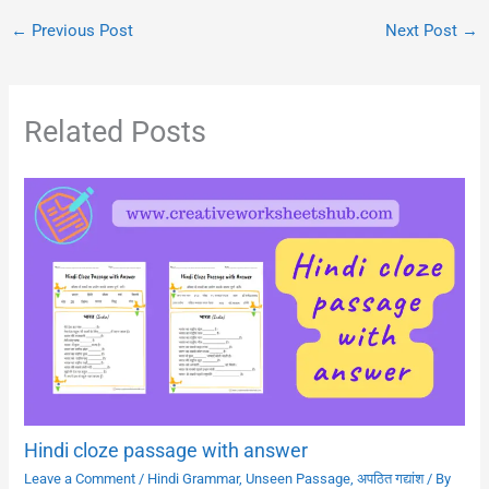
←
Previous Post
Next Post
→
Related Posts
Hindi cloze passage with answer
Leave a Comment
/
Hindi Grammar
,
Unseen Passage
,
अपठित गद्यांश
/ By